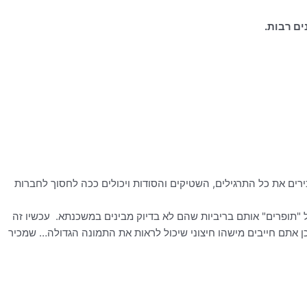
ים רבות.
רים את כל התרגילים, השטיקים והסודות ויכולים ככה לחסוך לחברות
יתי שנים בבנקים וראיתי איך למשל נותנים לזוג 'מתנה' חיסכון של 500 ש"ח בפתיחת תיק אבל "תופרים" אותם בריביות שהם לא בדיוק מבינים במשכנתא. עכשיו זה
 אתם חייבים מישהו חיצוני שיכול לראות את התמונה הגדולה… שמכיר