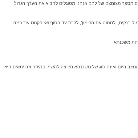
עם מספר מצומצם של להם אנחנו מסוגלים להביא את הערך הגדול
ול בנקים, 'לסחוט את הלימון', ללכת עד הסוף ואז לקחת עוד כמה
קחת משכנתא.
וות שלי תיצור איתכם קשר. היא תציג לכם 3 שאלות פשוטות כדי לברר מה המצב היום ואיזה סוג של משכנתא תירצה להשיג. במידה וזה יתאים היא