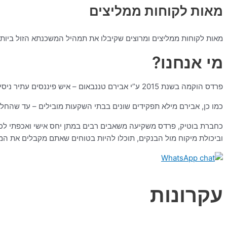
מאות לקוחות ממליצים
מאות לקוחות ממליצים ומרוצים שקיבלו את תמהיל המשכנתא הזול ביות
מי אנחנו?
פרדס הוקמה בשנת 2015 ע”י אבירם טננבאום – איש פיננסים עתיר ניסיון עם רקע בפסיכולוגיה ומומחה למשכנתאות ששימש בעבר כיועץ משכנתאות בבנק מזרחי טפחות וצבר ידע עשיר בכל סוגי העסקאות.
כמו כן, אבירם מילא תפקידים שונים בבתי השקעות מובילים – עד שהחלי
כחברת בוטיק, פרדס משקיעה משאבים רבים במתן יחס אישי ואכפתי לכל
וביכולת מיקוח מול הבנקים, תוכלו להיות בטוחים שאתם מקבלים את ה
עקרונות