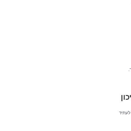
.
ון
לעתיד