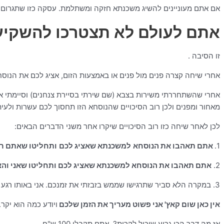
אם אתם מעוניינים להשיג משכנתא חזקה ומשתלמת. עסקה כזו שתגרום ל
אתם לעולם לא תצטרכו להשקיע 
זו הסיבה .
אחרי שיחה קצרה פנים מול פנים או באמצעות הזום, אציג לכם את הנ
אחרי שהשתחררתי משירות בצבא (שם שירתי בסיירת צנחנים) וסיימתי 
מאחור ומפנים ולכן רוב הסיכויים שהנוסחא הזו תחסוך לכם עשרות ולעי
לכן לאחר שיחה כזו רוב הסיכויים שיקרו אחר משני הדברים הבאים:
1.
אתם תאהבו את הנוסחא
למשכנתא שאציג לכם
ותחליטו שאתם רו
2.
אתם תאהבו את הנוסחא למשכנתא שאציג לכם ותחליטו שאני והצו
3. במקרה הלא סביר שתרגישו שממש בזבזתי את זמנכם. אני באותו רגע א
אין כאן שום קאץ' אני פשוט מעריך את הזמן שלכם
ויודע כמה הוא יקר.
אז מה דבר הכי גרוע שיכול לקרות? אתם תקבלו 100 ש"ח.