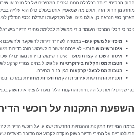
החוק הבסיסי ביותר בכלכלה ממנו נגזרים המחירים של כל מוצר או שירות
מוחרג מן החוק הזה, אולם מה שמאפיין אותו בעולם כולו הוא עלייה בב
הארוך כפי הנראה כן, אולם מיצוי של הקרקעות והגדלת נכסי הנדל"ן לצי
ניכר כי הכלי המרכזי העומד בידי ממשלות לבלימת מחירי הדיור בישר
מיסוי על משקיעים
– במטרה לשחרר דירות להשקעה ולהשיבם אל השוק יוטל מס בסך 8% בגין רכישת דירה שניה (הכוונה לאחזק
איסור שימוש חורג
– לא יינתנו אישורים לשימוש חורג בדירות מג
איסור השכרה קצרת מועד
– איסור שימוש בדירות מגורים להשכרה ק
הטבות מס והקלות בירוקרטיות
על פיצול בתים צמודי קרקע לשתיי
הטבות מס לבעלי קרקעות
בגין בניה מהירה.
תכניות התחדשות עירונית והקמת וועדות מחוזיות
במרכז ובפרי
כפי שניתן לראות כל ההנחיות והתקנות הללו נועדו להציף את השוק בכמות
השפעת התקנות על רוכשי הדיר
ברמה המיידית התקנות וההנחיות החדשות ישפיעו על רוכשי הדירות להש
הרגולטוריים על מחירי הדיור בשוק מוקדם לקבוע אם מדובר בצעדים שי