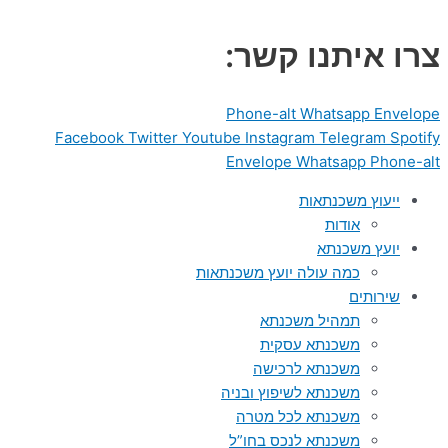
דילוג
לתוכן
צרו איתנו קשר:
Phone-alt
Whatsapp
Envelope
Facebook
Twitter
Youtube
Instagram
Telegram
Spotify
Envelope
Whatsapp
Phone-alt
ייעוץ משכנתאות
אודות
יועץ משכנתא
כמה עולה יועץ משכנתאות
שירותים
תמהיל משכנתא
משכנתא עסקית
משכנתא לרכישה
משכנתא לשיפוץ ובניה
משכנתא לכל מטרה
משכנתא לנכס בחו”ל