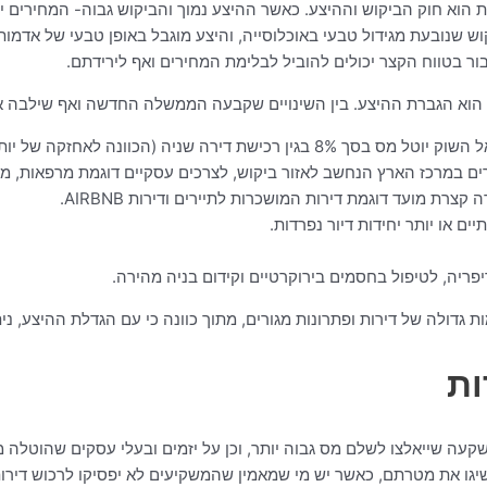
 הוא חוק הביקוש וההיצע. כאשר ההיצע נמוך והביקוש גבוה- המחירים יעל
יקוש שנובעת מגידול טבעי באוכלוסייה, והיצע מוגבל באופן טבעי של אד
בור בטווח הקצר יכולים להוביל לבלימת המחירים ואף לירידתם.
אל הוא הגברת ההיצע. בין השינויים שקבעה הממשלה החדשה ואף שילבה 
ה של יותר מדירה אחת ולא למכירה ושיפור הדיור).
ורים במרכז הארץ הנחשב לאזור ביקוש, לצרכים עסקיים דוגמת מרפאות, מ
צרת מועד דוגמת דירות המושכרות לתיירים ודירות AIRBNB.
ם או יותר יחידות דיור נפרדות.
פריה, לטיפול בחסמים בירוקרטיים וקידום בניה מהירה.
 גדולה של דירות ופתרונות מגורים, מתוך כוונה כי עם הגדלת ההיצע, נית
ות
קעה שייאלצו לשלם מס גבוה יותר, וכן על יזמים ובעלי עסקים שהוטלה 
שיגו את מטרתם, כאשר יש מי שמאמין שהמשקיעים לא יפסיקו לרכוש דירות