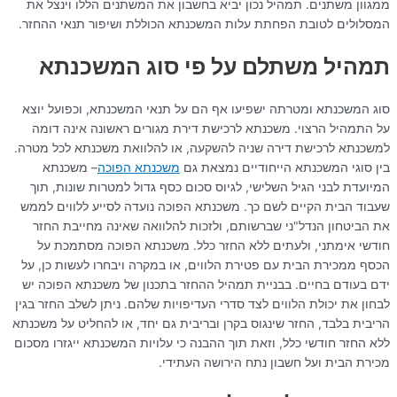
ממגוון משתנים. תמהיל נכון יביא בחשבון את המשתנים הללו וינצל את
המסלולים לטובת הפחתת עלות המשכנתא הכוללת ושיפור תנאי ההחזר.
תמהיל משתלם על פי סוג המשכנתא
סוג המשכנתא ומטרתה ישפיעו אף הם על תנאי המשכנתא, וכפועל יוצא
על התמהיל הרצוי. משכנתא לרכישת דירת מגורים ראשונה אינה דומה
למשכנתא לרכישת דירה שניה להשקעה, או להלוואת משכנתא לכל מטרה.
בין סוגי המשכנתא הייחודיים נמצאת גם
משכנתא הפוכה
– משכנתא
המיועדת לבני הגיל השלישי, לגיוס סכום כסף גדול למטרות שונות, תוך
שעבוד הבית הקיים לשם כך. משכנתא הפוכה נועדה לסייע ללווים לממש
את הביטחון הנדל"ני שברשותם, ולזכות להלוואה שאינה מחייבת החזר
חודשי אימתני, ולעתים ללא החזר כלל. משכנתא הפוכה מסתמכת על
הכסף ממכירת הבית עם פטירת הלווים, או במקרה ויבחרו לעשות כן, על
ידם בעודם בחיים. בבניית תמהיל ההחזר בתכנון של משכנתא הפוכה יש
לבחון את יכולת הלווים לצד סדרי העדיפויות שלהם. ניתן לשלב החזר בגין
הריבית בלבד, החזר שינגוס בקרן ובריבית גם יחד, או להחליט על משכנתא
ללא החזר חודשי כלל, וזאת תוך ההבנה כי עלויות המשכנתא ייגזרו מסכום
מכירת הבית ועל חשבון נתח הירושה העתידי.