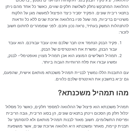
להלוואה, יציג פקיד הבנק בפני הלקוחות המיועדים מסמך, בו סכום
ההלוואה המתבקש נחלק לשלושה חלקים שווים, כאשר כל אחד מהם ניתן
בתנאי ריבית שונים. הפקיד יסביר כיצד הפיצול למעשה מגן על הלקוח
משינויים בריביות, מה שעל פניו בהלוואה ארוכת שנים ללא כל וודאות
להתנהלות המשק בעתיד, נראה נכון וחכם. לפני שממהרים לחתום חשוב
לזכור:
פקיד הבנק הנחמד אינו חבר שלכם ואינו עובד עבורכם. הוא עובד
עבור הבנק, ומשרת את האינטרסים של הבנק.
תמהיל השלישים המוצע הוא אכן תמהיל מצוין ואופטימלי- לבנק,
ומשיג עבורו את פלח הרווחיות הגבוה ביותר.
עם התובנות הללו נמשיך לבניית תמהיל משכנתא מותאם אישית, שהפעם,
גם יביא בחשבון את האינטרס שלכם כלווים.
מהו תמהיל משכנתא?
תמהיל משכנתא הוא פיצול של ההלוואה למספר חלקים, כאשר כל מסלול
יכלול חלק מן הסכום ויינתן בתנאים שונים, הן בסוג הריבית, גובה הריבית
ופריסת התשלומים. חשוב מאוד לבנות תמהיל מותאם ולא להסתמך על
תבנית קיימת, מאחר ומשכנתא היא הלוואה ארוכת שנים, אשר מושפעת