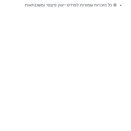
© כל הזכויות שמורות לפרדס ייעוץ פיננסי ומשכנתאות
עקרונות
המשכנתא
עקרונות המשכנתא
קבלו
במתנה
את הקורס שילווה אתכם בדרך
למימון המתאים לכם!
email
הסכמה
שלחו לי עדכונים במייל ו/או בסמס