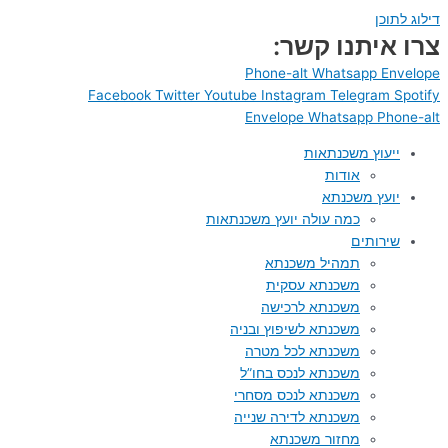
דילוג לתוכן
צרו איתנו קשר:
Phone-alt
Whatsapp
Envelope
Facebook
Twitter
Youtube
Instagram
Telegram
Spotify
Envelope
Whatsapp
Phone-alt
ייעוץ משכנתאות
אודות
יועץ משכנתא
כמה עולה יועץ משכנתאות
שירותים
תמהיל משכנתא
משכנתא עסקית
משכנתא לרכישה
משכנתא לשיפוץ ובניה
משכנתא לכל מטרה
משכנתא לנכס בחו”ל
משכנתא לנכס מסחרי
משכנתא לדירה שנייה
מחזור משכנתא