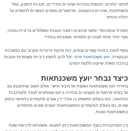
לנתוני הלווים: הכנסות נוכחיות ושינויים עתידיים, תכניות חיסכון, גמל
והשתלמות, שינויים בהוצאות, ופרמטרים נוספים העשויים להשפיע על
יכולת ההחזר.
תמהיל אופטימלי ימזער סיכונים וימצה הטבות ומסלולים בריבית נמוכה,
ואף יותיר פתח לשינויים ולמחזור משכנתא בעתיד.
נוסף לזאת, בזכות קשרים ענפים, כוח מיקוח והיכרות מקרוב עם המערכת
הבנקאית,
יועץ משכנתאות פרטי
יוכל לרוב להשיג ריביות משופרות וטובות
בהרבה מאלה שיוצעו ללקוח הפרטי.
כיצד נבחר יועץ משכנתאות
בחירת יועץ משכנתאות נשענת על חיבור אישי, אולם חשוב שתתבצע גם
על בסיס פרמטרים מקצועיים ובחירה ביועץ שמתאים לצורך ולמורכבות
ההלוואה. כמו בעולם המשפט בו עורכי דין שונים מתמחים בתחומי עיסוק
שונים, גם בעולם הפיננסיים והמשכנתאות יועצים שונים מתמחים
במשכנתאות שונות.
בין המורכבויות בענף המשכנתאות ניתן למצוא: משכנתא לרכישת שטח