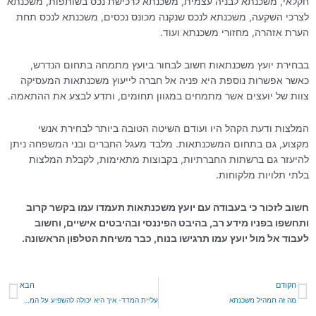
חקלאי, משכנתא לבניה עצמית, משכנתא לרכישת נכס בשותפות, משכנתא
לצרכי השקעה, משכנתא לנכס שנקנה מכונס נכסים, משכנתא לנכס תחת
הערת אזהרה, מחזורי משכנתא ועוד.
בבחירת יועץ משכנתאות חשוב לבחור ביועץ מתמחה בתחום הנדרש,
כאשר אפשרות נוספת היא פניה אל חברה לייעוץ משכנתאות המעסיקה
צוות של יועצים אשר מתמחים במגוון תחומים, ותדע לבצע את ההתאמה.
המלצות ודעת הקהל היו ועודם השיטה הטובה ביותר לבחירת אנשי
מקצוע, גם בתחום המשכנתאות. מלבד מעגל החברים ובני המשפחה ניתן
להיעזר גם ברשתות החברתיות, בקבוצות מתאימות, לקבלת המלצות
בלתי תלויות מלקוחות.
חשוב לזכור כי בעבודה עם יועץ משכנתאות תעמדו עמו בקשר קרוב
ותחשפו בפניו מידע רב, בהיבט הפיננסי ובהיבטים אישיים, וחשוב
לעבוד אל מול יועץ עמו תרגישו בנוח, כבר משיחת הטלפון הראשונה.
קודם
הב
הקודם
הבא
מה זה תמהיל משכנתא
עליית המדד- איך היא יכולה להשפיע על המשכנתא