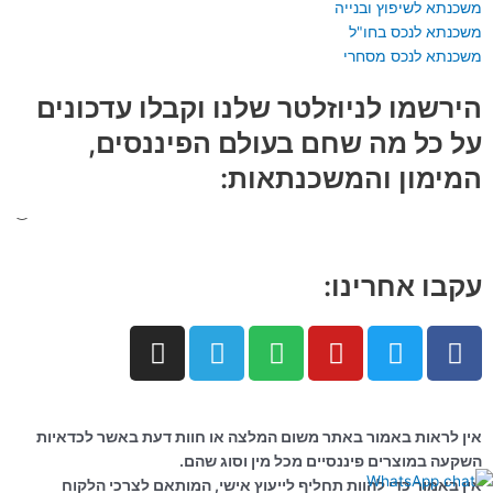
משכנתא לשיפוץ ובנייה
משכנתא לנכס בחו"ל
משכנתא לנכס מסחרי
הירשמו לניוזלטר שלנו וקבלו עדכונים
על כל מה שחם בעולם הפיננסים,
המימון והמשכנתאות:
עקבו אחרינו:
I
T
S
Y
T
F
n
e
p
o
w
a
s
l
o
u
i
c
t
e
t
t
t
e
אין לראות באמור באתר משום המלצה או חוות דעת באשר לכדאיות
a
g
i
u
t
b
השקעה במוצרים פיננסיים מכל מין וסוג שהם.
g
r
f
b
e
o
אין באמור כדי להוות תחליף לייעוץ אישי, המותאם לצרכי הלקוח