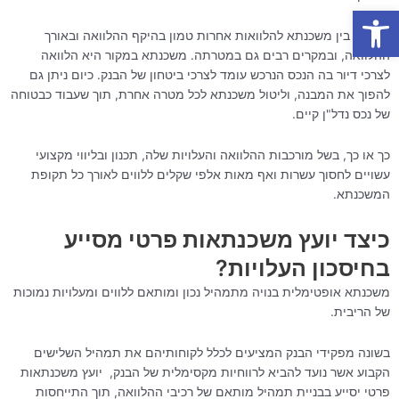
פתח סרגל נגישות
ההבדל בין משכנתא להלוואות אחרות טמון בהיקף ההלוואה ובאורך
ההלוואה, ובמקרים רבים גם במטרתה. משכנתא במקור היא הלוואה
לצרכי דיור בה הנכס הנרכש עומד לצרכי ביטחון של הבנק. כיום ניתן גם
להפוך את המבנה, וליטול משכנתא לכל מטרה אחרת, תוך שעבוד כבטוחה
של נכס נדל"ן קיים.
כך או כך, בשל מורכבות ההלוואה והעלויות שלה, תכנון ובליווי מקצועי
עשויים לחסוך עשרות ואף מאות אלפי שקלים ללווים לאורך כל תקופת
המשכנתא.
כיצד יועץ משכנתאות פרטי מסייע
בחיסכון העלויות?
משכנתא אופטימלית בנויה מתמהיל נכון ומותאם ללווים ומעלויות נמוכות
של הריבית.
בשונה מפקידי הבנק המציעים לכלל לקוחותיהם את תמהיל השלישים
הקבוע אשר נועד להביא לרווחיות מקסימלית של הבנק, יועץ משכנתאות
פרטי יסייע בבניית תמהיל מותאם של רכיבי ההלוואה, תוך התייחסות