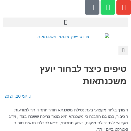
P
W
E
ילוג
h
h
n
תוכן
o
a
v
n
t
e
e
s
l
-
a
o
a
p
p
l
p
e
t
טיפים כיצד לבחור יועץ
משכנתאות
יוני 20, 2021
הצורך בליווי מקצועי בעת נטילת משכנתא חודר יותר ויותר למודעות
הציבור, כמו גם ההבנה כי משכנתא היא מוצר צריכה ששכרו בצדו, וידע
מקצועי לצד יכולת מיקוח, בשוק תחרותי, יביאו לקבלת תנאים טובים
ואטרקטיביים יותר.