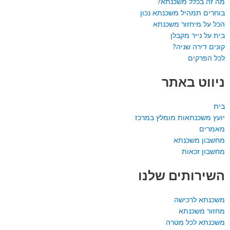
a
o
-
מה זה בכלל משכנתא?
p
p
a
בוחרים תמהיל משכנתא נכון
הכל על מיחזור משכנתא
p
e
l
בית על נייר מקבלן
t
קונים דירה שניה?
לכל הפרקים
ניווט באתר
בית
יועץ משכנתאות מומלץ במרכז
מאמרים
מחשבון משכנתא
מחשבון זכאות
השירותים שלנו
משכנתא לרכישה
מחזור משכנתא
משכנתא לכל מטרה