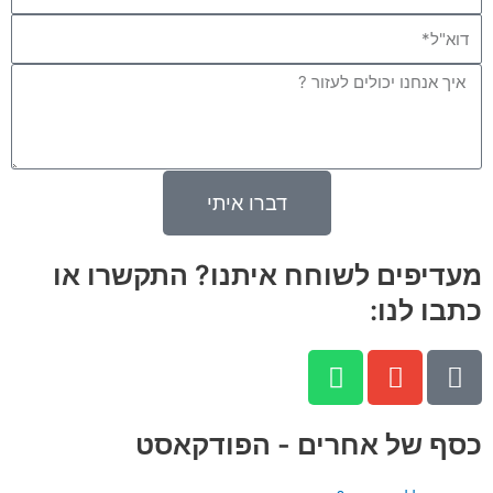
Email
Message
דברו איתי
מעדיפים לשוחח איתנו? התקשרו או
כתבו לנו:
W
E
P
h
n
h
a
v
o
n
e
t
כסף של אחרים - הפודקאסט
s
l
e