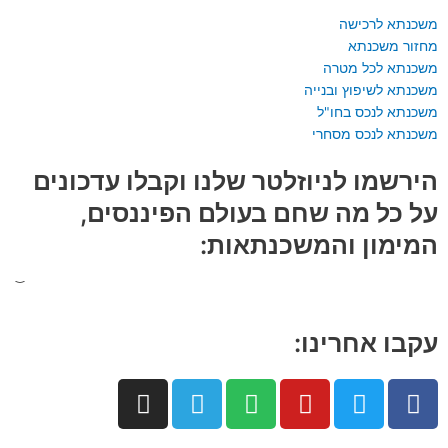
משכנתא לרכישה
מחזור משכנתא
משכנתא לכל מטרה
משכנתא לשיפוץ ובנייה
משכנתא לנכס בחו"ל
משכנתא לנכס מסחרי
הירשמו לניוזלטר שלנו וקבלו עדכונים
על כל מה שחם בעולם הפיננסים,
המימון והמשכנתאות:
עקבו אחרינו:
I
T
S
Y
T
F
n
e
p
o
w
a
s
l
o
u
i
c