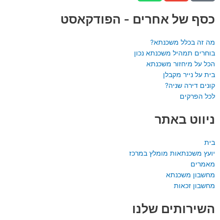
a
v
o
n
e
t
כסף של אחרים - הפודקאסט
s
l
e
a
o
-
מה זה בכלל משכנתא?
p
p
a
בוחרים תמהיל משכנתא נכון
הכל על מיחזור משכנתא
p
e
l
בית על נייר מקבלן
t
קונים דירה שניה?
לכל הפרקים
ניווט באתר
בית
יועץ משכנתאות מומלץ במרכז
מאמרים
מחשבון משכנתא
מחשבון זכאות
השירותים שלנו