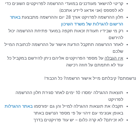
קריטי להישאר מעודכנים במועדי ההרשמה לפרויקטים השונים כדי
לא לפספס (אני אדאג ליידע אתכם)
חלון ההרשמה לפרויקט אורך 28 יום וההרשמה מתבצעת
באתר
הרישום
להגרלות
של
משרד
השיכון
רק מי שבידיו תעודת זכאות תקפה במועד פתיחת ההרשמה יכול
להירשם
לאחר ההרשמה תתקבל הודעת אישור על ההרשמה לכתובת המייל
שלכם
אין הגבלה
על מספר הפרויקטים אליהם ניתן להירשם במקביל כל
עוד לא חתמתם על חוזה רכישה
נרשמתם? קיבלתם מייל אישור הרשמה? כל הכבוד!
תוצאות ההגרלה ימסרו 10 ימים לאחר סגירת חלון ההרשמה
לפרויקט
תקבלו את תוצאות ההגרלה למייל והן גם יפורסמו
באתר
ההגרלות
באופן אנונימי עם זיהוי על פי מספר הנרשם באתר
לא זכיתם? לא קרה כלום – יש עוד פרויקטים בדרך