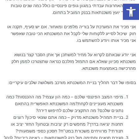
פתח סרגל נגישות
השנים האחרונות עבדתי במגוון גופים פיננסיים כולל כמה שנים טובות
בתפקיד יועץ משכנתאות בבנק המוביל בתחום.
אני מכיר את המערכת על בוריה מלפנים ומאחור. אם יש סעיף, תקנה או
חוק שיכול לסייע ללקוחות שלי לקבל את המשכנתא הכי טובה שאפשר
אני מכיר אותו ויודע להשתמש בו.
אני יודע שבאתם לקרוא על מחיר למשתכן אך אתן הסבר קצר בנושא
משכנתא מכיוון שאלא אם התמזל מזלכם כנראה שתצטרכו לממן חלק
מהרכישה באמצעות משכנתא.
בסופו של דבר תהליך בניית המשכנתא מורכב משלושה שלבים עיקריים:
מיפוי המצב הפיננסי שלכם – כמה הון עצמי? מה ההכנסות? כמה
משכנתא מעוניינים לקחת?מה המשכנתא האפשרית בהתאם
נתונים שלכם? מה התקציב שלכם לחיפוש דירה?
בניית תמהיל משכנתא מדויק – כמה אתם שונאי סיכון? רוצים
תחנות יציאה בדרך? מחפשים רק יציבות ובטחון? החזר יציב או
תנודתי? מרוויחים משכורת במט"ח? חסכון כספי משמעותי?
סגירת תנאים וחתימה מול בנק למשכנתאות – באיזה ריביות? לנהל