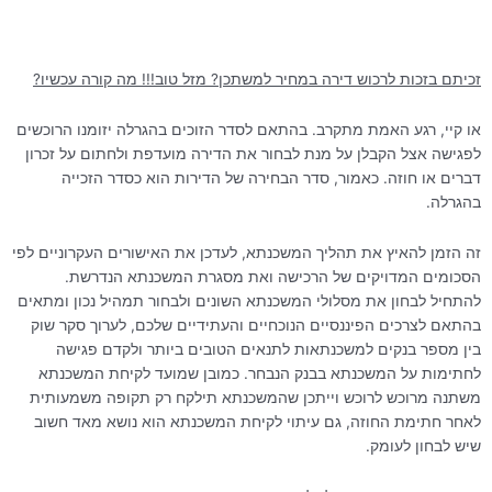
זכיתם בזכות לרכוש דירה במחיר למשתכן? מזל טוב!!! מה קורה עכשיו?
או קיי, רגע האמת מתקרב. בהתאם לסדר הזוכים בהגרלה יזומנו הרוכשים
לפגישה אצל הקבלן על מנת לבחור את הדירה מועדפת ולחתום על זכרון
דברים או חוזה. כאמור, סדר הבחירה של הדירות הוא כסדר הזכייה
בהגרלה.
זה הזמן להאיץ את תהליך המשכנתא, לעדכן את האישורים העקרוניים לפי
הסכומים המדויקים של הרכישה ואת מסגרת המשכנתא הנדרשת.
להתחיל לבחון את מסלולי המשכנתא השונים ולבחור תמהיל נכון ומתאים
בהתאם לצרכים הפיננסיים הנוכחיים והעתידיים שלכם, לערוך סקר שוק
בין מספר בנקים למשכנתאות לתנאים הטובים ביותר ולקדם פגישה
לחתימות על המשכנתא בבנק הנבחר. כמובן שמועד לקיחת המשכנתא
משתנה מרוכש לרוכש וייתכן שהמשכנתא תילקח רק תקופה משמעותית
לאחר חתימת החוזה, גם עיתוי לקיחת המשכנתא הוא נושא מאד חשוב
שיש לבחון לעומק.