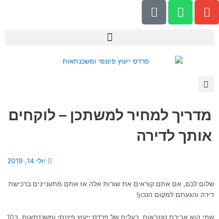
P
W
E
ילוג
h
h
n
תוכן
o
a
v
n
t
e
e
s
l
-
a
o
a
p
p
l
p
e
t
מדריך למחיר למשתכן – לוקחים
אותך לדירה
יולי 14, 2019
שלום לכם, אם אתם קוראים את שורות אלה אז אתם מתעניינים ברכישת
דירה והגעתם למקום הנכון!
שמי הוא אבירם טננבאום, בעלים של פרדס ייעוץ פיננסי ומשכנתאות. ב10