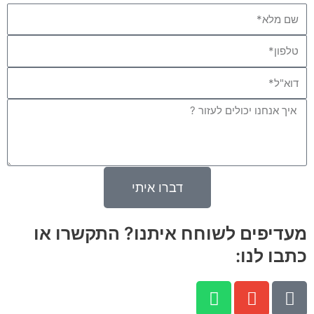
Name
Phone
Email
Message
דברו איתי
מעדיפים לשוחח איתנו? התקשרו או
כתבו לנו:
W
E
P
h
n
h