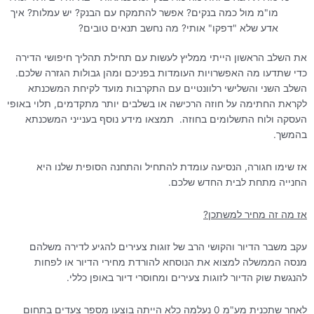
מו"מ מול כמה בנקים? אפשר להתמקח עם הבנק? יש עמלות? איך
אדע שלא "דפקו" אותי? מה נחשב תנאים טובים?
את השלב הראשון הייתי ממליץ לעשות עם תחילת תהליך חיפושי הדירה
כדי שתדעו מה האפשרויות העומדות בפניכם ומהן גבולות הגזרה שלכם.
השלב השני והשלישי רלוונטיים עם התקרבות מועד לקיחת המשכנתא
לקראת החתימה על חוזה הרכישה או בשלבים יותר מתקדמים, תלוי באופי
העסקה ולוח התשלומים בחוזה. תמצאו מידע נוסף בענייני המשכנתא
בהמשך.
אז שימו חגורה, הנסיעה עומדת להתחיל והתחנה הסופית שלנו היא
החנייה מתחת לבית החדש שלכם.
אז מה זה מחיר למשתכן?
עקב משבר הדיור והקושי הרב של זוגות צעירים להגיע לדירה משלהם
מנסה הממשלה למצוא את הנוסחא להורדת מחירי הדיור או לפחות
להנגשת שוק הדיור לזוגות צעירים ומחוסרי דיור באופן כללי.
לאחר שתכנית מע"מ 0 נעלמה כלא הייתה בוצעו מספר צעדים בתחום