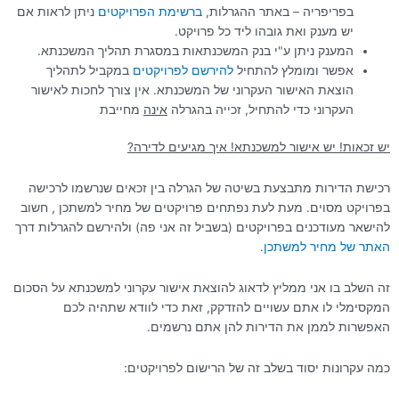
בפריפריה – באתר ההגרלות,
ברשימת
הפרויקטים
ניתן לראות אם
יש מענק ואת גובהו ליד כל פרויקט.
המענק ניתן ע"י בנק המשכנתאות במסגרת תהליך המשכנתא.
אפשר ומומלץ להתחיל
להירשם
לפרויקטים
במקביל לתהליך
הוצאת האישור העקרוני של המשכנתא. אין צורך לחכות לאישור
העקרוני כדי להתחיל, זכייה בהגרלה
אינה
מחייבת
יש זכאות! יש אישור למשכנתא! איך מגיעים לדירה?
רכישת הדירות מתבצעת בשיטה של הגרלה בין זכאים שנרשמו לרכישה
בפרויקט מסוים. מעת לעת נפתחים פרויקטים של מחיר למשתכן , חשוב
להישאר מעודכנים בפרויקטים (בשביל זה אני פה) ולהירשם להגרלות דרך
האתר
של
מחיר
למשתכן
.
זה השלב בו אני ממליץ לדאוג להוצאת אישור עקרוני למשכנתא על הסכום
המקסימלי לו אתם עשויים להזדקק, זאת כדי לוודא שתהיה לכם
האפשרות לממן את הדירות להן אתם נרשמים.
כמה עקרונות יסוד בשלב זה של הרישום לפרויקטים: