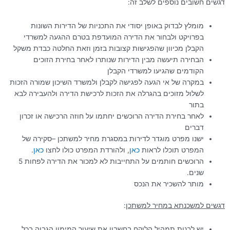
דגשים חשובים נוספים לשלב זה:
מומלץ לבדוק באופן יסודי את התכניות של הדירות השונות
בפרויקט ולבחור את הדירה המועדפת בטרם ההגעה למשרדי
הקבלן מכיוון שהפגישות קצובות בזמן וזאת החלטה כבדת משקל
הבחירה תיעשה מבין הדירות שנותרו לאחר בחירת הזוכים
הקודמים שהגיעו למשרדי הקבלן
במקרה של אי הגעה לפגישה לקבלן ולמשרד השיכון שמורה הזכות
לשלול מזוכים בהגרלה את הזכות לרכישת הדירה ולהעבירה לבא
בתור
לאחר בחירת הדירה הרוכשים יחתמו על חוזה הרכישה או זכרון
דברים
ישנו מפרט מוגדר לדירות במסגרת מחיר למשתכן –סקירה של
המפרט תוכלו לראות
כאן
, ולהורדת המפרט כולו לחצו
כאן
.
הרוכשים חותמים על התחייבות לא למכור את הדירה לפחות 5
שנים.
מותר להשכיר את הנכס
דגשים למשכנתא במחיר למשתכן
:
יש לבנות תמהיל הלוקח בחשבון את שיעור המימון הגבוה בכל