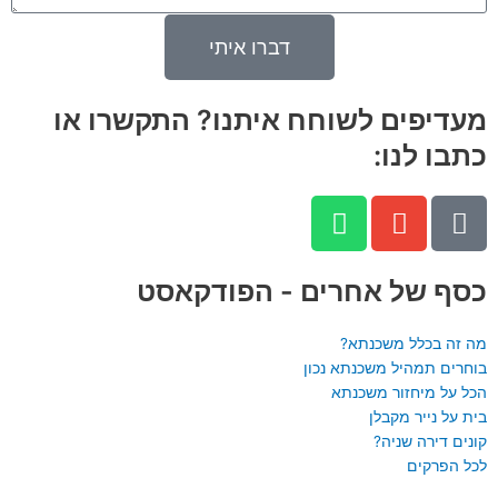
דברו איתי
מעדיפים לשוחח איתנו? התקשרו או
כתבו לנו:
W
E
P
h
n
h
a
v
o
n
e
t
כסף של אחרים - הפודקאסט
s
l
e
a
o
-
מה זה בכלל משכנתא?
p
p
a
בוחרים תמהיל משכנתא נכון
הכל על מיחזור משכנתא
p
e
l
בית על נייר מקבלן
t
קונים דירה שניה?
לכל הפרקים