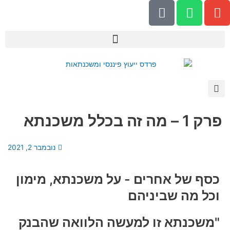
P
W
E
ילוג
h
h
n
תוכן
o
a
v
n
t
e
e
s
l
-
a
o
a
p
p
l
p
e
t
פרק 1 – מה זה בכלל משכנתא
נובמבר 2, 2021
כסף של אחרים - על משכנתא, מימון
וכל מה שביניהם
"משכנתא זו למעשה הלוואה שהבנק