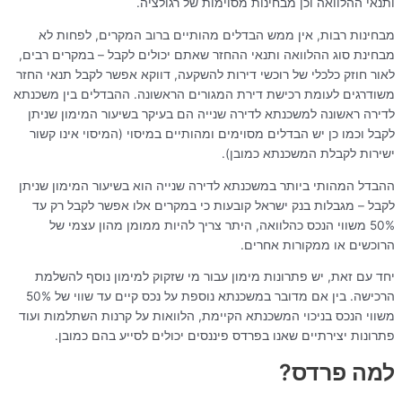
ותנאי ההלוואה וכן מבחינות מסוימות של רגולציה.
מבחינות רבות, אין ממש הבדלים מהותיים ברוב המקרים, לפחות לא
מבחינת סוג ההלוואה ותנאי ההחזר שאתם יכולים לקבל – במקרים רבים,
לאור חוזק כלכלי של רוכשי דירות להשקעה, דווקא אפשר לקבל תנאי החזר
משודרגים לעומת רכישת דירת המגורים הראשונה. ההבדלים בין משכנתא
לדירה ראשונה למשכנתא לדירה שנייה הם בעיקר בשיעור המימון שניתן
לקבל וכמו כן יש הבדלים מסוימים ומהותיים במיסוי (המיסוי אינו קשור
ישירות לקבלת המשכנתא כמובן).
ההבדל המהותי ביותר במשכנתא לדירה שנייה הוא בשיעור המימון שניתן
לקבל – מגבלות בנק ישראל קובעות כי במקרים אלו אפשר לקבל רק עד
50% משווי הנכס כהלוואה, היתר צריך להיות ממומן מהון עצמי של
הרוכשים או ממקורות אחרים.
יחד עם זאת, יש פתרונות מימון עבור מי שזקוק למימון נוסף להשלמת
הרכישה. בין אם מדובר במשכנתא נוספת על נכס קיים עד שווי של 50%
משווי הנכס בניכוי המשכנתא הקיימת, הלוואות על קרנות השתלמות ועוד
פתרונות יצירתיים שאנו בפרדס פיננסים יכולים לסייע בהם כמובן.
למה פרדס?