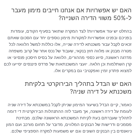
האם יש אפשרויות אם אנחנו חייבים מימון מעבר
ל-50% משווי הדירה השנייה?
בהחלט יש עוד אפשרויות! לצד המקרה שתואר בסעיף הקודם, עומדות
בפניכם ובפנינו אפשרויות למקורות מימון נוספים יחד עם הסכום שאתם
זכאים לקבל עבור משכנתא לדירה שנייה, אלו כוללות למשל הלוואה לכל
מטרה מבנק או מלווה חוץ בנקאי, שעבוד של נכס אחר של קרוב משפחה
מדרגה ראשונה, סיוע כספי מההורים, הלוואה על בסיס חיסכון פנסיוני או
קרן השתלמות וכן הלאה. יועצי המשכנתאות של פרדס פיננסים יסייעו לכם
למצוא פתרון זמין ואפקטיבי גם במקרים אלו.
האם יש הבדל בתהליך הבירוקרטי בלקיחת
משכנתא על דירה שניה?
כאמור, קיים הבדל בשיעור המימון שניתן לקבל במשכנתא על דירה שניה
לעומת על דירה ראשונה, אך מעבר לזה ההתנהלות הבירוקרטית די דומה
לתהליך שעברתם בעת לקיחת המשכנתא הראשונה שלכם. מבחינת
מסמכים ודרישות של הבנקים המלווים, מדובר על תחום מורכב ועם המון
ניואנסים בין הבנקים השונים וגם יש משמעות למקרה הספציפי שלכם.