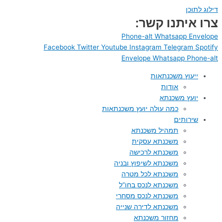
דילוג לתוכן
צרו איתנו קשר:
Phone-alt
Whatsapp
Envelope
Facebook
Twitter
Youtube
Instagram
Telegram
Spotify
Envelope
Whatsapp
Phone-alt
ייעוץ משכנתאות
אודות
יועץ משכנתא
כמה עולה יועץ משכנתאות
שירותים
תמהיל משכנתא
משכנתא עסקית
משכנתא לרכישה
משכנתא לשיפוץ ובניה
משכנתא לכל מטרה
משכנתא לנכס בחו”ל
משכנתא לנכס מסחרי
משכנתא לדירה שנייה
מחזור משכנתא