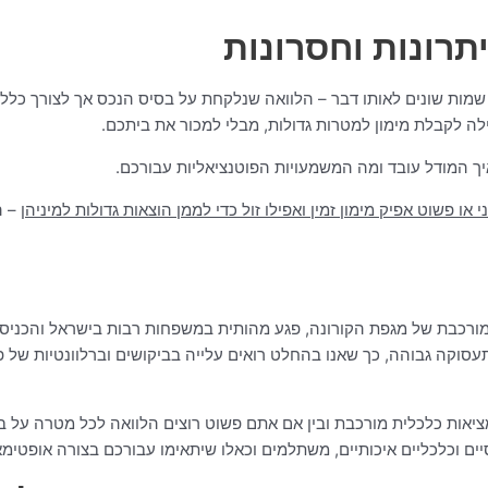
תרונות וחסרונות
ת שונים לאותו דבר – הלוואה שנלקחת על בסיס הנכס אך לצורך כללי שא
לה לקבלת מימון למטרות גדולות, מבלי למכור את ביתכם.
ך המודל עובד ומה המשמעויות הפוטנציאליות עבורכם.
 פשוט אפיק מימון זמין ואפילו זול כדי לממן הוצאות גדולות למיניהן
– ה
ורכבת של מגפת הקורונה, פגע מהותית במשפחות רבות בישראל והכניס 
תעסוקה גבוהה, כך שאנו בהחלט רואים עלייה בביקושים וברלוונטיות של
יאות כלכלית מורכבת ובין אם אתם פשוט רוצים הלוואה לכל מטרה על ב
יים וכלכליים איכותיים, משתלמים
וכאלו שיתאימו עבורכם בצורה אופטימא