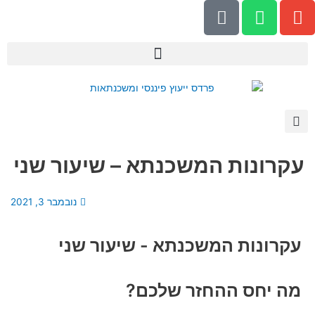
P
W
E
ילוג
h
h
n
תוכן
o
a
v
n
t
e
e
s
l
-
a
o
a
p
p
l
p
e
t
עקרונות המשכנתא – שיעור שני
נובמבר 3, 2021
עקרונות המשכנתא - שיעור שני
מה יחס ההחזר שלכם?