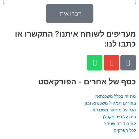
דברו איתי
מעדיפים לשוחח איתנו? התקשרו או
כתבו לנו:
W
E
P
h
n
h
a
v
o
n
e
t
כסף של אחרים - הפודקאסט
s
l
e
a
o
-
מה זה בכלל משכנתא?
p
p
a
בוחרים תמהיל משכנתא נכון
הכל על מיחזור משכנתא
p
e
l
בית על נייר מקבלן
t
קונים דירה שניה?
לכל הפרקים