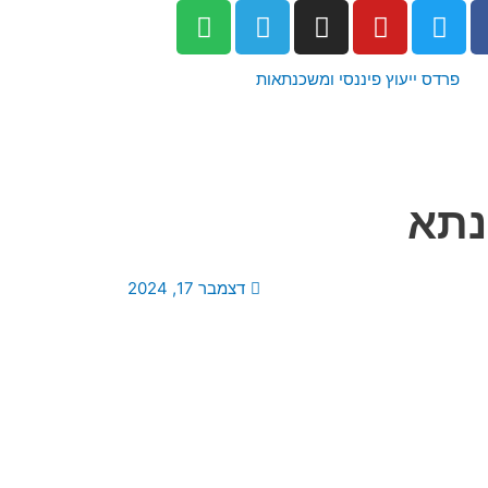
S
T
I
Y
T
p
e
n
o
w
o
l
s
u
i
t
e
t
t
t
i
g
a
u
t
f
r
g
b
e
y
a
r
e
r
m
a
m
דצמבר 17, 2024