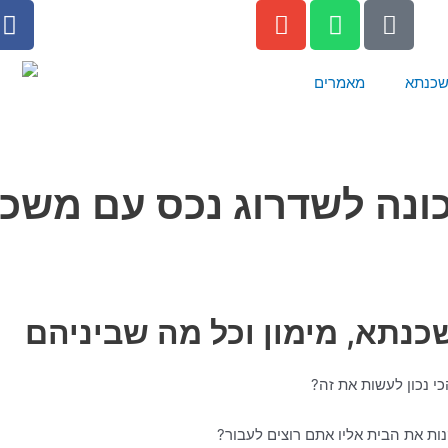
F
E
W
P
a
n
h
h
c
v
a
o
e
e
t
n
שכנתא
מאמרים
b
l
s
e
o
o
a
-
o
p
p
a
k
e
p
l
t
נתא, מימון וכל מה שביניהם
כי נכון לעשות את זה?
נות את הבית אליו אתם רוצים לעבור?