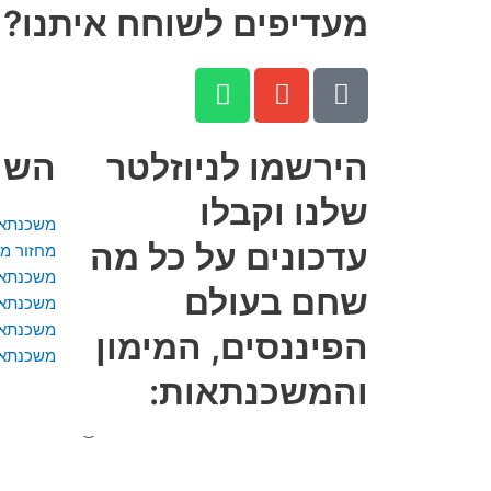
מעדיפים לשוחח איתנו? ה
W
E
P
h
n
h
a
v
o
n
e
t
הירשמו לניוזלטר
השיר
s
l
e
שלנו וקבלו
a
o
-
משכנתא 
p
p
a
עדכונים על כל מה
מחזור מ
p
e
l
משכנתא 
שחם בעולם
t
משכנתא ל
משכנתא 
הפיננסים, המימון
משכנתא 
והמשכנתאות: