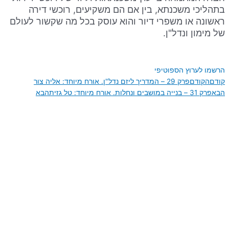
בתהליכי משכנתא, בין אם הם משקיעים, רוכשי דירה
ראשונה או משפרי דיור והוא עוסק בכל מה שקשור לעולם
של מימון ונדל"ן.
הרשמו לערוץ הספוטיפי
קודם
הקודם
פרק 29 – המדריך ליזם נדל"ן. אורח מיוחד: אליה צור
הבא
פרק 31 – בנייה במושבים ונחלות. אורח מיוחד: טל גזית
הבא