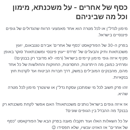
כסף של אחרים - על משכנתא, מימון
וכל מה שביניהם
מימון לנדל"ן או לכל מטרה הוא אחד מאמצעי הרווח שהגדולים של גופים
פיננסיים בישראל.
בפרק ה-30 של הפודקאסט 'כסף של אחרים' אבירם טננבאום, יועץ
משכנתאות ותיק והבעלים של 'פרדס ייעוץ פיננסי ומשכנתאות' סוקר באופן
מקיף איזה גופי מימון קיימים בישראל (רמז- לא מדובר רק בבנקים!)
ומרחיב כמובן מה היתרונות, החסרונות, החוזקות והחולשות של כל אחד
מהם, מהבנקים המובילים במשק, דרך חברות הביטוח ועד לקרנות חוץ
בנקאיות.
זהו פרק חשוב לכל מי שמתכנן עסקת נדל"ן או שיצטרך מימון לכל מטרה
שהיא.
אז איזה גופים בישראל נותנים משכנתאות? האם אפשר לקחת משכנתא רק
בבנק? מה ההבדל בין הגופים שונים?
על כל השאלות האלו ועוד תקבלו מענה בפרק הבא של הפודקאסט "כסף
של אחרים" אז האזינו עכשיו, שלא תפסידו 😉