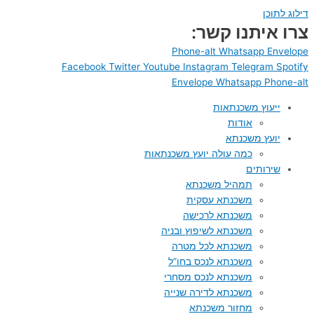
דילוג לתוכן
צרו איתנו קשר:
Phone-alt
Whatsapp
Envelope
Facebook
Twitter
Youtube
Instagram
Telegram
Spotify
Envelope
Whatsapp
Phone-alt
ייעוץ משכנתאות
אודות
יועץ משכנתא
כמה עולה יועץ משכנתאות
שירותים
תמהיל משכנתא
משכנתא עסקית
משכנתא לרכישה
משכנתא לשיפוץ ובניה
משכנתא לכל מטרה
משכנתא לנכס בחו”ל
משכנתא לנכס מסחרי
משכנתא לדירה שנייה
מחזור משכנתא