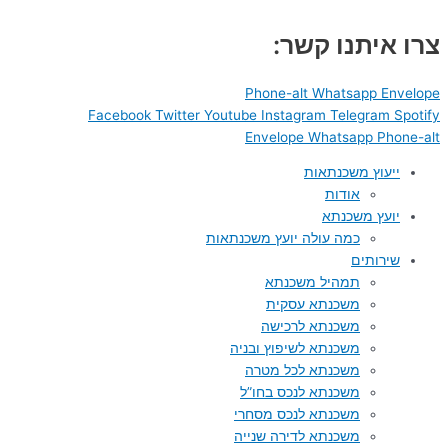
דילוג
לתוכן
צרו איתנו קשר:
Phone-alt
Whatsapp
Envelope
Facebook
Twitter
Youtube
Instagram
Telegram
Spotify
Envelope
Whatsapp
Phone-alt
ייעוץ משכנתאות
אודות
יועץ משכנתא
כמה עולה יועץ משכנתאות
שירותים
תמהיל משכנתא
משכנתא עסקית
משכנתא לרכישה
משכנתא לשיפוץ ובניה
משכנתא לכל מטרה
משכנתא לנכס בחו”ל
משכנתא לנכס מסחרי
משכנתא לדירה שנייה