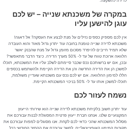
לדירה להשקעה.
במקרה של משכנתא שנייה – יש לכם
עוגן להישען עליו
אין לכם מספיק כספים נזילים על מנת לבצע את העסקה? אל דאגה!
משכנתא לדירה שנייה טומנת בחובה עוד יתרון גדול מאוד והוא העובדה
שלא תמיד חייבים להיפרד מסכום מזומן גדול על מנת שהבנק יאשר
הלוואה ארוכת טווח של עד ל- 50% מערך הדירה. כיצד הדבר מתאפשר?
ובכן, אם יש ברשותכם נכס שכבר סיימתם לשלב עליו את המשכנתא, תוכלו
למשכן הן את הדירה החדשה והן את הדירה הקיימת ולהשתמש בכספים
הללו למימון ההלוואה. אם יש לכם נכס עם משכנתא שעדיין משולמת,
תוכלו למשכן אותו עד ל- 50% בניכוי המשכנתא הקיימת.
נשמח לעזור לכם
עוד יתרון חשוב בלקיחת משכנתא לדירה שנייה הוא שירותי הייעוץ
המקצועיים שלנו. אנחנו חברת ייעוץ פרטית המסוגלת לבנות עבורכם את
מסלול המשכנתא שהכי כדאי לכם לקחת. אנו מסוגלים למפות עבורכם את
מקורות המימון האופציונאליים, לחשב עבורכם את ההחזר החודשי בכל