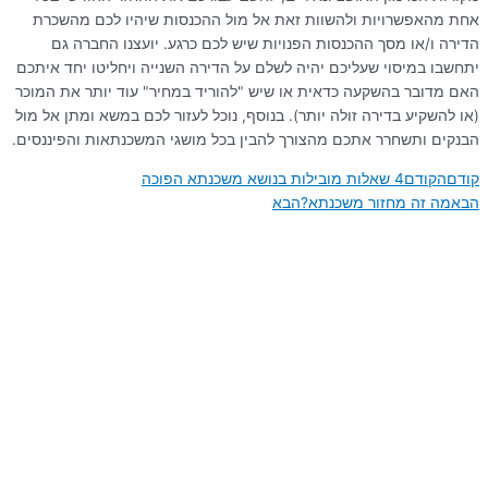
אחת מהאפשרויות ולהשוות זאת אל מול ההכנסות שיהיו לכם מהשכרת
הדירה ו/או מסך ההכנסות הפנויות שיש לכם כרגע. יועצנו החברה גם
יתחשבו במיסוי שעליכם יהיה לשלם על הדירה השנייה ויחליטו יחד איתכם
האם מדובר בהשקעה כדאית או שיש "להוריד במחיר" עוד יותר את המוכר
(או להשקיע בדירה זולה יותר). בנוסף, נוכל לעזור לכם במשא ומתן אל מול
הבנקים ותשחרר אתכם מהצורך להבין בכל מושגי המשכנתאות והפיננסים.
קודם
הקודם
4 שאלות מובילות בנושא משכנתא הפוכה
הבא
מה זה מחזור משכנתא?
הבא