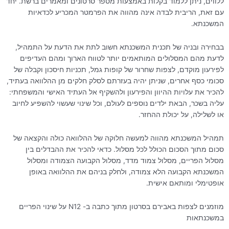
ללווים, ניתן ללמוד בקלות באמצעות מספר סרטונים ומאמרים ברשת. יחד
עם זאת, הריבית לבדה אינה מהווה את הפרמטר המכריע לכדאיות
המשכנתא.
בבחירה ובניה של תכנית המשכנתא חשוב לתת את הדעת על התמהיל,
לדעת מהם המסלולים המותאמים יותר לטווח הארוך ומהם העדיפים
לפירעון מוקדם, לצפות שחרור של קופות גמל, תכניות חיסכון וקבלה של
סכומי כסף אחרים, שניתן יהיה בעזרתם לסלק חלקים מן ההלוואה בעתיד,
להכיר את עלויות ההיוון והפירעון ולהשקיף אל העתיד האישי והמשפחתי:
עליה בשכר, הבאת ילדים נוספים לעולם, וכל שינוי שעשוי להשפיע לחיוב
או לשלילה, על יכולת ההחזר.
תמהיל המשכנתא מהווה למעשה חלוקה של ההלוואה כולה והקצאה של
סכום מתוך הסכום הכולל לכל מסלול. כדאי להכיר את ההבדלים בין
מסלול הפריים, מסלול צמוד מדד, מסלול הקבועה הצמודה ומסלול
המשכנתא הקבועה הלא צמודה, ולחלק בניהם את ההלוואה באופן
אופטימלי ומותאם אישית.
מוזמנים לצפות באבירם בסרטון מתוך כתבה ב- N12 על שינוי הפריים
במשכנתאות