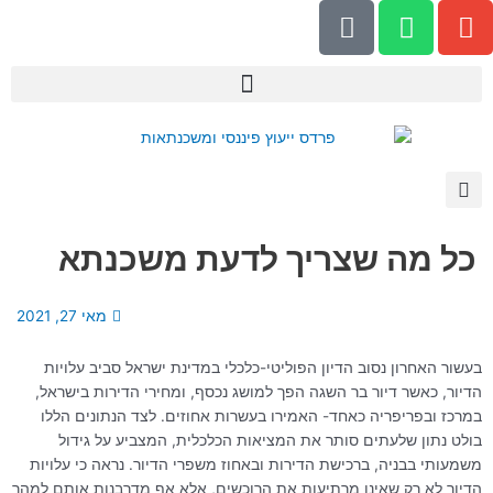
P
W
E
ילוג
h
h
n
תוכן
o
a
v
n
t
e
e
s
l
-
a
o
a
p
p
l
p
e
t
כל מה שצריך לדעת משכנתא
מאי 27, 2021
בעשור האחרון נסוב הדיון הפוליטי-כלכלי במדינת ישראל סביב עלויות
הדיור, כאשר דיור בר השגה הפך למושג נכסף, ומחירי הדירות בישראל,
במרכז ובפריפריה כאחד- האמירו בעשרות אחוזים. לצד הנתונים הללו
בולט נתון שלעתים סותר את המציאות הכלכלית, המצביע על גידול
משמעותי בבניה, ברכישת הדירות ובאחוז משפרי הדיור. נראה כי עלויות
הדיור לא רק שאינן מרתיעות את הרוכשים, אלא אף מדרבנות אותם למהר