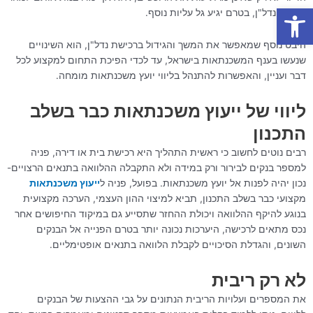
פתח סרגל נגישות
ולרכוש נדל"ן, בטרם יגיע גל עליות נוסף.
היבט נוסף שמאפשר את המשך והגידול ברכישת נדל"ן, הוא השינויים
שנעשו בענף המשכנתאות בישראל, עד לכדי הפיכת התחום למקצוע לכל
דבר ועניין, והאפשרות להתנהל בליווי יועץ משכנתאות מומחה.
ליווי של ייעוץ משכנתאות כבר בשלב
התכנון
רבים נוטים לחשוב כי ראשית התהליך היא רכישת בית או דירה, פניה
למספר בנקים לבירור ורק במידה ולא התקבלה ההלוואה בתנאים הרצויים-
נכון יהיה לפנות אל יועץ משכנתאות. בפועל, פניה ל
ייעוץ משכנתאות
מקצועי כבר בשלב התכנון, תביא למיצוי ההון העצמי, הערכה מקצועית
בנוגע להיקף ההלוואה ויכולת ההחזר שתסייע גם במיקוד החיפושים אחר
נכס מתאים לרכישה, היערכות נכונה יותר בטרם הפנייה אל הבנקים
השונים, והגדלת הסיכויים לקבלת הלוואה בתנאים אופטימליים.
לא רק ריבית
את המספרים ועלויות הריבית הנתונים על גבי ההצעות של הבנקים