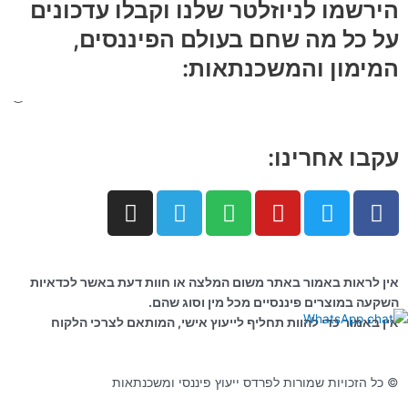
הירשמו לניוזלטר שלנו וקבלו עדכונים
על כל מה שחם בעולם הפיננסים,
המימון והמשכנתאות:
עקבו אחרינו:
I
T
S
Y
T
F
n
e
p
o
w
a
s
l
o
u
i
c
t
e
t
t
t
e
אין לראות באמור באתר משום המלצה או חוות דעת באשר לכדאיות
a
g
i
u
t
b
השקעה במוצרים פיננסיים מכל מין וסוג שהם.
g
r
f
b
e
o
אין באמור כדי להוות תחליף לייעוץ אישי, המותאם לצרכי הלקוח
r
a
y
e
r
o
a
m
k
m
© כל הזכויות שמורות לפרדס ייעוץ פיננסי ומשכנתאות