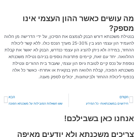
מה עושים כאשר ההון העצמי אינו
מספק?
בנטילת משכנתא דורש הבנק לצמצם את הסיכון, על ידי הדרישה מן הלווה
להעמיד הון עצמי הנע בין 25-30% מערך הנכס כולו. ללא קשר ליכולת
ההחזר, במידה ולא ניתן להציג הון עצמי כנדרש, הבנק לא יאשר את קבלת
ההלוואה. יחד עם זאת, קיימים פתרונות נוספים בניהם נטילת משכנתא
נוספת על נכס קיים לטובת גיוס הון עצמי, שעבוד בית ההורים ונטילת
משכנתא הפוכה, קבלת הלוואה חוץ בנקאית או אחרת- כאשר כל אלה
בכפוף ליכולת ההחזר ולביטחונות, יכולים לספק מענה.
קודם
הב
הקודם
הבא
חידושים במשכנתאות- כל המידע
שש השאלות המובילות על משכנתא הפוכה
אנחנו כאן בשבילכם!
צריכים משכנתא ולא יודעים מאיפה