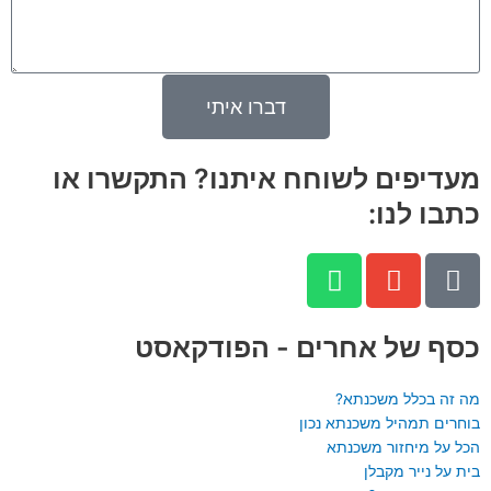
דברו איתי
מעדיפים לשוחח איתנו? התקשרו או
כתבו לנו:
W
E
P
h
n
h
a
v
o
n
e
t
כסף של אחרים - הפודקאסט
s
l
e
a
o
-
מה זה בכלל משכנתא?
p
p
a
בוחרים תמהיל משכנתא נכון
הכל על מיחזור משכנתא
p
e
l
בית על נייר מקבלן
t