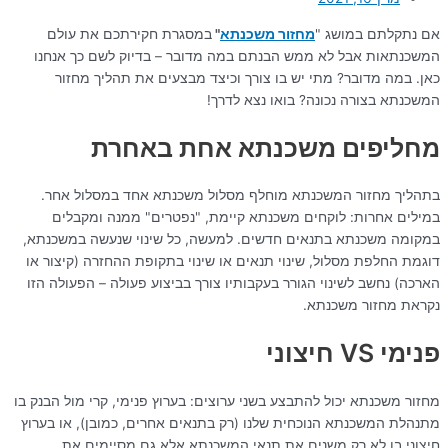
אם נתקלתם במושג "
מחזור משכנתא
"
במסגרת חקירתכם את עולם
המשכנתאות אבל לא ממש הבנתם במה מדובר – בדיוק לשם כך אנחנו
כאן. במה מדובר? מתי יש בו צורך וכיצד מבצעים את תהליך מחזור
המשכנתא בצורה נכונה? בואו נצא לדרך!
מחליפים משכנתא אחת באחרת
בתהליך מחזור המשכנתא מוחלף מסלול משכנתא אחד במסלול אחר.
במילים אחרות: לוקחים משכנתא קיימת, "נפטרים" ממנה ומקבלים
במקומה משכנתא בתנאים חדשים. למעשה, כל שינוי שנעשה במשכנתא,
דוגמת החלפת מסלול, שינוי תנאים או שינוי בתקופת ההחזרה (קיצור או
הארכה) נחשב לשינוי הגורר בעקבותיו צורך בביצוע פעולה – הפעולה הזו
נקראת מחזור משכנתא.
פנימי VS חיצוני
מחזור משכנתא יכול להתבצע בשני ערוצים: בערוץ פנימי, קרי מול הבנק בו
מתנהלת המשכנתא הנוכחית שלנו (רק בתנאים אחרים, כמובן), או בערוץ
חיצוני בו לא רק משנים את תנאי המשכנתא אלא גם מסיימים את