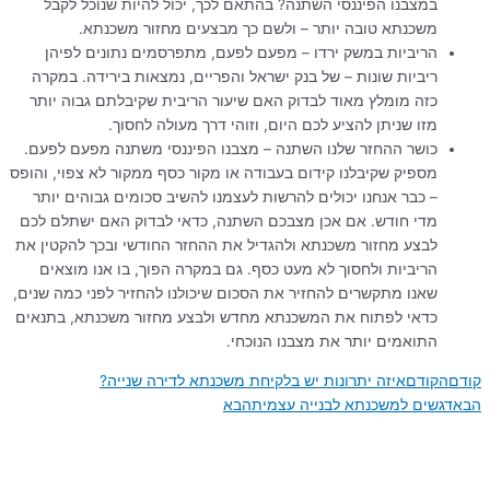
במצבנו הפיננסי השתנה? בהתאם לכך, יכול להיות שנוכל לקבל
משכנתא טובה יותר – ולשם כך מבצעים מחזור משכנתא.
הריביות במשק ירדו – מפעם לפעם, מתפרסמים נתונים לפיהן
ריביות שונות – של בנק ישראל והפריים, נמצאות בירידה. במקרה
כזה מומלץ מאוד לבדוק האם שיעור הריבית שקיבלתם גבוה יותר
מזו שניתן להציע לכם היום, וזוהי דרך מעולה לחסוך.
כושר ההחזר שלנו השתנה – מצבנו הפיננסי משתנה מפעם לפעם.
מספיק שקיבלנו קידום בעבודה או מקור כסף ממקור לא צפוי, והופס
– כבר אנחנו יכולים להרשות לעצמנו להשיב סכומים גבוהים יותר
מדי חודש. אם אכן מצבכם השתנה, כדאי לבדוק האם ישתלם לכם
לבצע מחזור משכנתא ולהגדיל את ההחזר החודשי ובכך להקטין את
הריביות ולחסוך לא מעט כסף. גם במקרה הפוך, בו אנו מוצאים
שאנו מתקשרים להחזיר את הסכום שיכולנו להחזיר לפני כמה שנים,
כדאי לפתוח את המשכנתא מחדש ולבצע מחזור משכנתא, בתנאים
התואמים יותר את מצבנו הנוכחי.
קודם
הקודם
איזה יתרונות יש בלקיחת משכנתא לדירה שנייה?
הבא
דגשים למשכנתא לבנייה עצמית
הבא