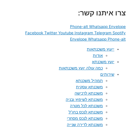
דילוג
לתוכן
צרו איתנו קשר:
Phone-alt
Whatsapp
Envelope
Facebook
Twitter
Youtube
Instagram
Telegram
Spotify
Envelope
Whatsapp
Phone-alt
ייעוץ משכנתאות
אודות
יועץ משכנתא
כמה עולה יועץ משכנתאות
שירותים
תמהיל משכנתא
משכנתא עסקית
משכנתא לרכישה
משכנתא לשיפוץ ובניה
משכנתא לכל מטרה
משכנתא לנכס בחו”ל
משכנתא לנכס מסחרי
משכנתא לדירה שנייה