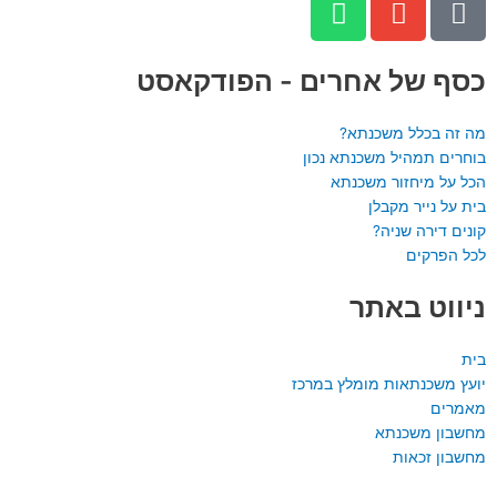
h
n
h
a
v
o
n
e
t
כסף של אחרים - הפודקאסט
s
l
e
a
o
-
מה זה בכלל משכנתא?
p
p
a
בוחרים תמהיל משכנתא נכון
הכל על מיחזור משכנתא
p
e
l
בית על נייר מקבלן
t
קונים דירה שניה?
לכל הפרקים
ניווט באתר
בית
יועץ משכנתאות מומלץ במרכז
מאמרים
מחשבון משכנתא
מחשבון זכאות